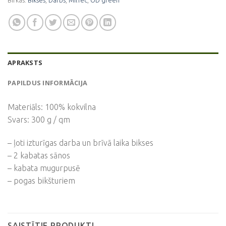
Birkas:
Bikses
,
Darbs
,
MilTec
,
OD green
APRAKSTS
PAPILDUS INFORMĀCIJA
Materiāls: 100% kokvilna
Svars: 300 g / qm
– ļoti izturīgas darba un brīvā laika bikses
– 2 kabatas sānos
– kabata mugurpusē
– pogas bikšturiem
SAISTĪTIE PRODUKTI