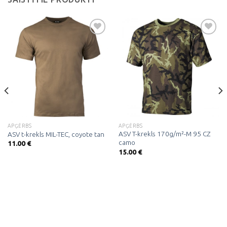
Pievienot
Pievienot
vēlmju
vēlmju
sarakstam
sarakstam
APĢĒRBS
APĢĒRBS
ASV T-krekls 170g/m²-M 95 CZ
ASV t-krekls MIL-TEC, coyote tan
camo
11.00
€
15.00
€