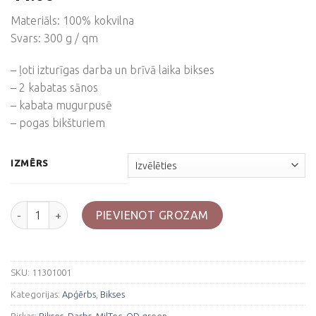
Materiāls: 100% kokvilna
Svars: 300 g / qm
– ļoti izturīgas darba un brīvā laika bikses
– 2 kabatas sānos
– kabata mugurpusē
– pogas bikšturiem
IZMĒRS
Zaļas "Moleskin" bikses daudzums
PIEVIENOT GROZAM
SKU:
11301001
Kategorijas:
Apģērbs
,
Bikses