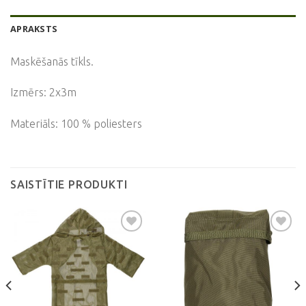
APRAKSTS
Maskēšanās tīkls.
Izmērs: 2x3m
Materiāls: 100 % poliesters
SAISTĪTIE PRODUKTI
Pievienot
Pievienot
vēlmju
vēlmju
sarakstam
sarakstam