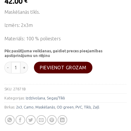
42.00
€
Maskēšanās tīkls.
Izmērs: 2x3m
Materiāls: 100 % poliesters
Pēc pasūtījuma veikšanas, gaidiet preces pieejamības
apstiprinājumu un rēķinu
Zaļš kamuflāžas tīkls 2x3m daudzums
PIEVIENOT GROZAM
SKU:
27871B
Kategorijas:
Izdzīvošana
,
Segas/Tīkli
Birkas:
2x3
,
Camo
,
Maskēšanās
,
OD green
,
PVC
,
Tīkls
,
Zaļš