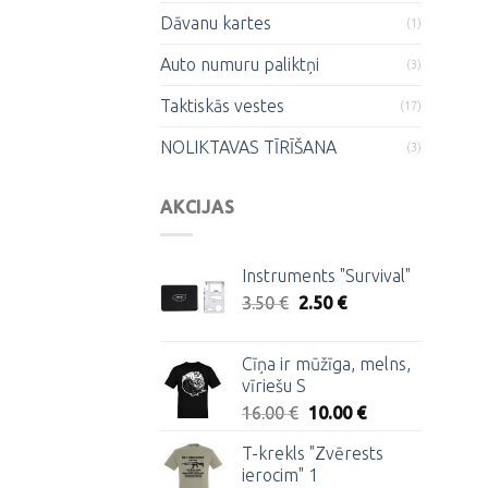
Dāvanu kartes
(1)
Auto numuru paliktņi
(3)
Taktiskās vestes
(17)
NOLIKTAVAS TĪRĪŠANA
(3)
AKCIJAS
Instruments "Survival"
Original
Current
3.50
€
2.50
€
price
price
was:
is:
Cīņa ir mūžīga, melns,
3.50 €.
2.50 €.
vīriešu S
Original
Current
16.00
€
10.00
€
price
price
T-krekls "Zvērests
was:
is:
ierocim" 1
16.00 €.
10.00 €.