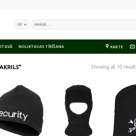
Meklēt:
IKTAVĀ
NOLIKTAVAS TĪRĪŠANA
KARTE
Showing all 10 result
AKRILS”
Pievienot
Pievienot
vēlmju
vēlmju
sarakstam
sarakstam