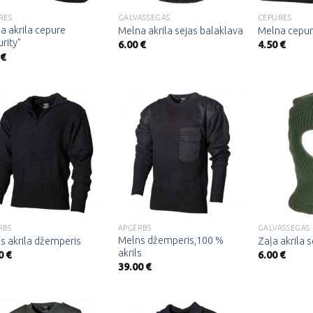
RES
GALVASSEGAS
CEPURES
a akrila cepure
Melna akrila sejas balaklava
Melna cepure
rity”
6.00
€
4.50
€
€
Pievienot
Pievienot
vēlmju
vēlmju
sarakstam
sarakstam
RBS
APĢĒRBS
GALVASSEGAS
Melns džemperis,100 %
s akrila džemperis
Zaļa akrila 
akrils
0
€
6.00
€
39.00
€