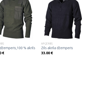
Pievienot
Pievienot
vēlmju
vēlmju
sarakstam
sarakstam
RBS
APĢĒRBS
 džemperis,100 % akrils
Zils akrila džemperis
0
€
33.00
€