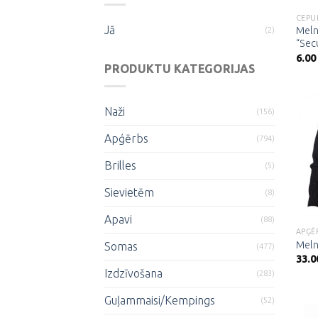
CEPU
Jā
Meln
(2)
“Secu
6.00
PRODUKTU KATEGORIJAS
Naži
(156)
Apģērbs
(794)
Brilles
(5)
Sievietēm
(8)
Apavi
(88)
APĢĒ
Meln
Somas
(477)
33.0
Izdzīvošana
(283)
Guļammaisi/Kempings
(52)