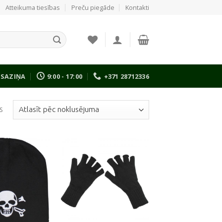
Atteikuma tiesības
Preču piegāde
Kontakti
SAZIŅA
9:00 - 17:00
+371 28712336
s
Pievienot
Pievienot
vēlmju
vēlmju
sarakstam
sarakstam