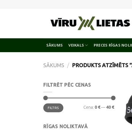
Skip
to
content
SĀKUMS
VEIKALS
PRECES RĪGAS NOL
SĀKUMS
/
PRODUKTS ATZĪMĒTS “
FILTRĒT PĒC CENAS
Min.
Maks.
Cena:
0 €
—
40 €
FILTRS
cena
cena
RĪGAS NOLIKTAVĀ