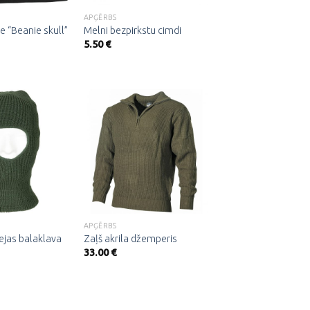
APĢĒRBS
 “Beanie skull”
Melni bezpirkstu cimdi
5.50
€
Pievienot
Pievienot
vēlmju
vēlmju
sarakstam
sarakstam
APĢĒRBS
sejas balaklava
Zaļš akrila džemperis
33.00
€