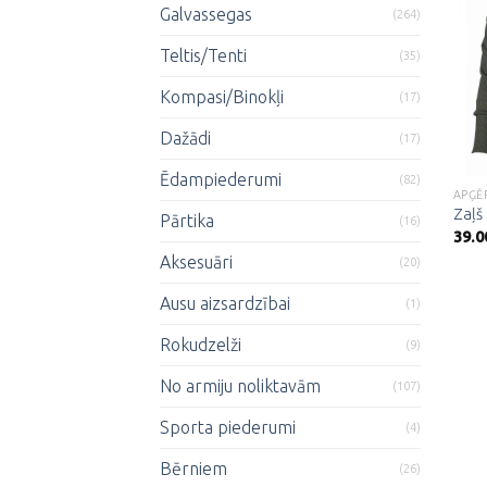
Galvassegas
(264)
Teltis/Tenti
(35)
Kompasi/Binokļi
(17)
Dažādi
(17)
Ēdampiederumi
(82)
APĢĒ
Zaļš
Pārtika
(16)
39.0
Aksesuāri
(20)
Ausu aizsardzībai
(1)
Rokudzelži
(9)
No armiju noliktavām
(107)
Sporta piederumi
(4)
Bērniem
(26)