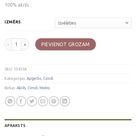
100% akrils
IZMĒRS
Melni bezpirkstu cimdi daudzums
PIEVIENOT GROZAM
SKU:
15453A
Kategorijas:
Apģērbs
,
Cimdi
Birkas:
Akrils
,
Cimdi
,
Melns
APRAKSTS