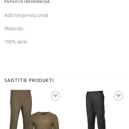
PAPILDUS INFORMĀCIJA
Adīti bezpirkstu cimdi
Materiāls:
100% akrils
SAISTĪTIE PRODUKTI
Pievienot
Pievienot
vēlmju
vēlmju
sarakstam
sarakstam