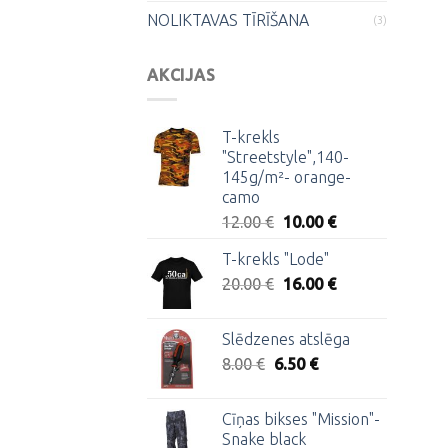
NOLIKTAVAS TĪRĪŠANA
(3)
AKCIJAS
T-krekls
"Streetstyle",140-
145g/m²- orange-
camo
Original
Current
12.00
€
10.00
€
price
price
T-krekls "Lode"
was:
is:
Original
Current
20.00
€
12.00 €.
16.00
€
10.00 €.
price
price
was:
is:
Slēdzenes atslēga
20.00 €.
16.00 €.
Original
Current
8.00
€
6.50
€
price
price
was:
is:
Cīņas bikses "Mission"-
8.00 €.
6.50 €.
Snake black