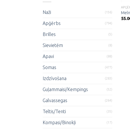
APĢĒ
Naži
(156)
Meln
55.0
Apģērbs
(794)
Brilles
(5)
Sievietēm
(8)
Apavi
(88)
Somas
(477)
Izdzīvošana
(283)
Guļammaisi/Kempings
(52)
Galvassegas
(264)
Teltis/Tenti
(35)
Kompasi/Binokļi
(17)