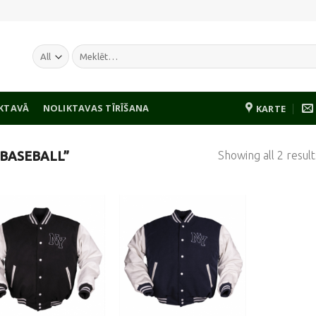
Meklēt:
IKTAVĀ
NOLIKTAVAS TĪRĪŠANA
KARTE
Showing all 2 result
BASEBALL”
Pievienot
Pievienot
vēlmju
vēlmju
sarakstam
sarakstam