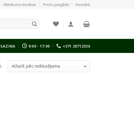
Atteikuma tiesības
Preču piegāde
Kontakti
SAZIŅA
9:00 - 17:00
+371 28712336
s