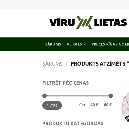
Skip
to
content
SĀKUMS
VEIKALS
PRECES RĪGAS NOL
SĀKUMS
/
PRODUKTS ATZĪMĒTS “
FILTRĒT PĒC CENAS
Min.
Maks.
Cena:
40 €
—
60 €
FILTRS
cena
cena
PRODUKTU KATEGORIJAS