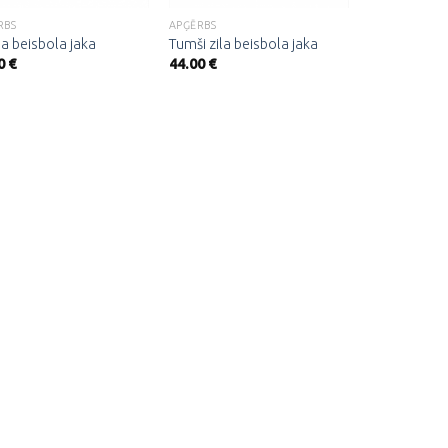
RBS
APĢĒRBS
a beisbola jaka
Tumši zila beisbola jaka
0
€
44.00
€