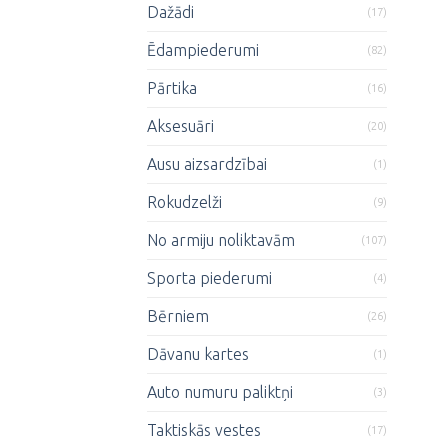
Dažādi
(17)
Ēdampiederumi
(82)
Pārtika
(16)
Aksesuāri
(20)
Ausu aizsardzībai
(1)
Rokudzelži
(9)
No armiju noliktavām
(107)
Sporta piederumi
(4)
Bērniem
(26)
Dāvanu kartes
(1)
Auto numuru paliktņi
(3)
Taktiskās vestes
(17)