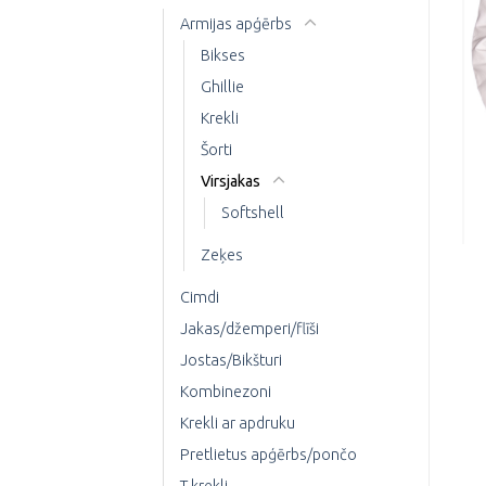
Armijas apģērbs
Bikses
Ghillie
Krekli
Šorti
Virsjakas
Softshell
Zeķes
Cimdi
Jakas/džemperi/flīši
Jostas/Bikšturi
Kombinezoni
Krekli ar apdruku
Pretlietus apģērbs/pončo
T-krekli