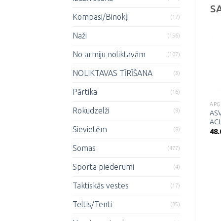
S
Kompasi/Binokļi
(17)
Naži
(156)
No armiju noliktavām
(107)
Pievienot
Pievienot
NOLIKTAVAS TĪRĪŠANA
(3)
vēlmju
vēlmju
sarakstam
sarakstam
Pārtika
(16)
APĢĒRBS
APĢĒRBS
APĢ
Rokudzelži
(9)
Pelēks ASV T-krekls
Melni cimdi “Worker
ASV
170g/m²
light”
ACU
Sievietēm
(8)
11.00
€
18.00
€
48
Somas
(477)
Sporta piederumi
(4)
Taktiskās vestes
(17)
Teltis/Tenti
(35)