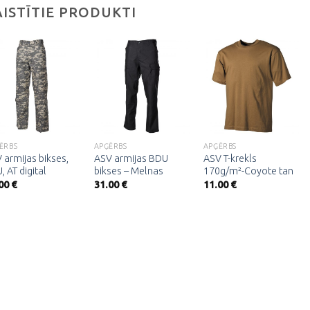
AISTĪTIE PRODUKTI
Pievienot
Pievienot
Pievienot
vēlmju
vēlmju
vēlmju
sarakstam
sarakstam
sarakstam
ĒRBS
APĢĒRBS
APĢĒRBS
 armijas bikses,
ASV armijas BDU
ASV T-krekls
, AT digital
bikses – Melnas
170g/m²-Coyote tan
.00
€
31.00
€
11.00
€