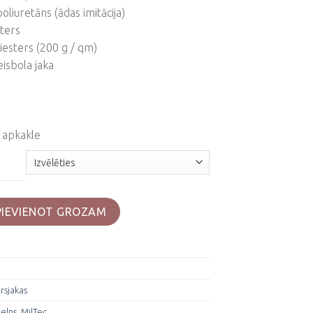
liuretāns (ādas imitācija)
ters
iesters (200 g / qm)
eisbola jaka
n apkakle
a daudzums
PIEVIENOT GROZAM
irsjakas
elns
,
MilTec