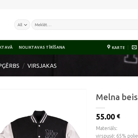
Meklēt:
IKTAVĀ
NOLIKTAVAS TĪRĪŠANA
KARTE
PĢĒRBS
/
VIRSJAKAS
Melna beis
55.00
€
Pievienot
vēlmju
Materiāls:
sarakstam
virspusē: 65% poli