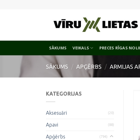
Skip
to
content
SĀKUMS
VEIKALS
PRECES RĪGAS NOL
SĀKUMS
/
APĢĒRBS
/
ARMIJAS A
KATEGORIJAS
Aksesuāri
(20)
Apavi
(88)
Apģērbs
(794)