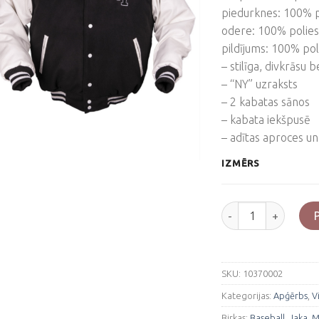
piedurknes: 100% po
odere: 100% polies
pildījums: 100% pol
– stilīga, divkrāsu b
– “NY” uzraksts
– 2 kabatas sānos
– kabata iekšpusē
– adītas aproces u
IZMĒRS
Melna beisbola jak
SKU:
10370002
Kategorijas:
Apģērbs
,
V
Birkas:
Baseball
,
Jaka
,
M