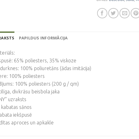
RAKSTS
PAPILDUS INFORMĀCIJA
eriāls:
spusē: 65% poliesters, 35% viskoze
durknes: 100% poliuretāns (ādas imitācija)
ere: 100% poliesters
dījums: 100% poliesters (200 g / qm)
tilīga, divkrāsu beisbola jaka
NY” uzraksts
 kabatas sānos
abata iekšpusē
dītas aproces un apkakle