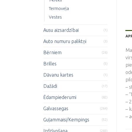
Termoveļa
Vestes
Ausu aizsardzībai
(1)
AP
Auto numuru paliktņi
(3)
Mat
Bērniem
(26)
vir
Brilles
(5)
pie
od
Dāvanu kartes
(1)
pil
Dažādi
(17)
– s
– “
Ēdampiederumi
(82)
– 2
Galvassegas
– k
(264)
– a
Guļammaisi/Kempings
(52)
Izdzīvošana
(283)