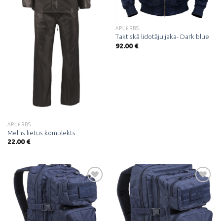
APĢĒRBS
Taktiskā lidotāju jaka- Dark blue
92.00
€
APĢĒRBS
Melns lietus komplekts
22.00
€
Pievienot
Pievienot
vēlmju
vēlmju
sarakstam
sarakstam