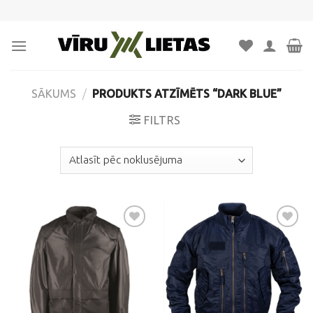
Skip
to
content
SĀKUMS
/
PRODUKTS ATZĪMĒTS “DARK BLUE”
FILTRS
Pievienot
Pievienot
vēlmju
vēlmju
sarakstam
sarakstam