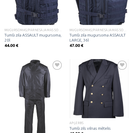
MUGURSOMAS/PĀRNĒSĀJAMĀS SOMAS
MUGURSOMAS/PĀRNĒSĀJAMĀS SOMAS
Tumši zila ASSAULT mugursoma,
Tumši zila mugursoma ASSAULT
20l
LARGE, 36l
44.00
€
47.00
€
Pievienot
Pievienot
vēlmju
vēlmju
sarakstam
sarakstam
APĢĒRBS
Tumši zils vilnas mētelis