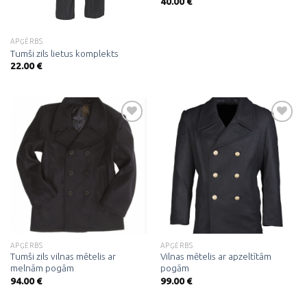
40.00
€
APĢĒRBS
Tumši zils lietus komplekts
22.00
€
Pievienot
Pievienot
vēlmju
vēlmju
sarakstam
sarakstam
APĢĒRBS
APĢĒRBS
Tumši zils vilnas mētelis ar
Vilnas mētelis ar apzeltītām
melnām pogām
pogām
94.00
€
99.00
€