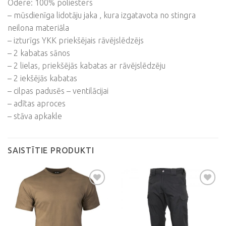
Odere: 100% poliesters
– mūsdienīga lidotāju jaka , kura izgatavota no stingra
neilona materiāla
– izturīgs YKK priekšējais rāvējslēdzējs
– 2 kabatas sānos
– 2 lielas, priekšējās kabatas ar rāvējslēdzēju
– 2 iekšējās kabatas
– cilpas padusēs – ventilācijai
– adītas aproces
– stāva apkakle
SAISTĪTIE PRODUKTI
Pievienot
Pievienot
vēlmju
vēlmju
sarakstam
sarakstam