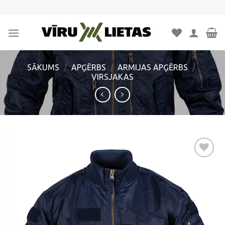
Skip
to
content
SĀKUMS
/
APĢĒRBS
/
ARMIJAS APĢĒRBS
/
VIRSJAKAS
Pievienot
vēlmju
sarakstam