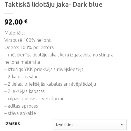
Taktiskā lidotāju jaka- Dark blue
92.00
€
Materiāls:
Virspusē 100% neilons
Odere: 100% poliesters
– mūsdienīga lidotāju jaka , kura izgatavota no stingra
neilona materiāla
– izturīgs YKK priekšējais rāvējslēdzējs
– 2 kabatas sānos
– 2 lielas, priekšējās kabatas ar rāvējslēdzēju
– 2 iekšējās kabatas
– cilpas padusēs – ventilācijai
– adītas aproces
– stāva apkakle
IZMĒRS