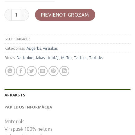
Taktiskā lidotāju jaka- Dark blue daudzums
PIEVIENOT GROZAM
SKU:
10404603
Kategorijas:
Apģērbs
,
Virsjakas
Birkas:
Dark blue
,
Jakas
,
Lidotāji
,
MilTec
,
Tactical
,
Taktisks
APRAKSTS
PAPILDUS INFORMĀCIJA
Materiāls:
Virspusē 100% neilons