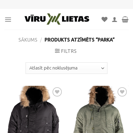
Skip
to
content
SĀKUMS
/
PRODUKTS ATZĪMĒTS “PARKA”
FILTRS
Pievienot
Pievienot
vēlmju
vēlmju
sarakstam
sarakstam