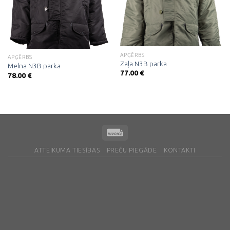
APĢĒRBS
APĢĒRBS
Zaļa N3B parka
Melna N3B parka
77.00
€
78.00
€
ATTEIKUMA TIESĪBAS
PREČU PIEGĀDE
KONTAKTI