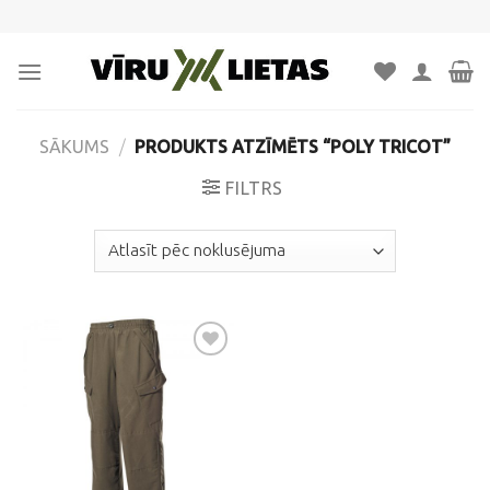
Skip
to
content
SĀKUMS
/
PRODUKTS ATZĪMĒTS “POLY TRICOT”
FILTRS
Pievienot
vēlmju
sarakstam