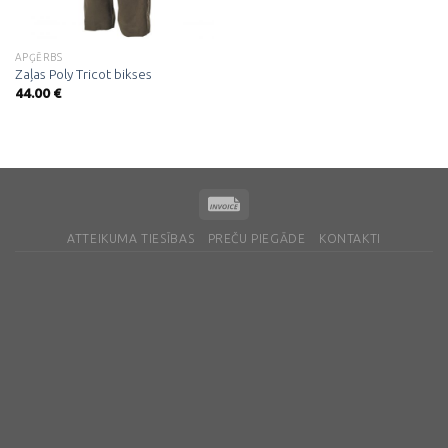
APĢĒRBS
Zaļas Poly Tricot bikses
44.00
€
ATTEIKUMA TIESĪBAS
PREČU PIEGĀDE
KONTAKTI