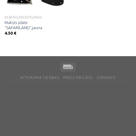
KABATAS/MAKSTIS/MAKI
Maksts plate
“SAFARILAND”,jauna
4.50
€
ATTEIKUMA TIESĪBAS
PREČU PIEGĀDE
KONTAKTI