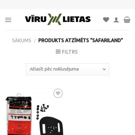
Skip
to
content
SĀKUMS
/
PRODUKTS ATZĪMĒTS “SAFARILAND”
FILTRS
Pievienot
vēlmju
sarakstam