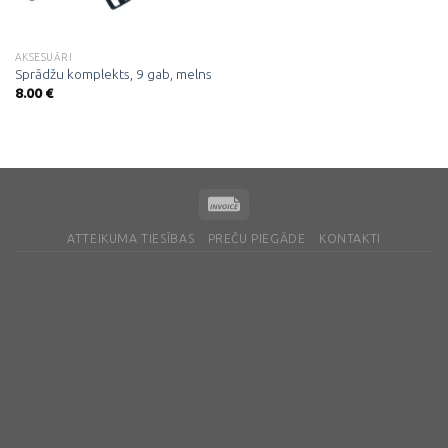
AKSESUĀRI
Sprādžu komplekts, 9 gab, melns
8.00
€
ATTEIKUMA TIESĪBAS
PREČU PIEGĀDE
KONTAKTI