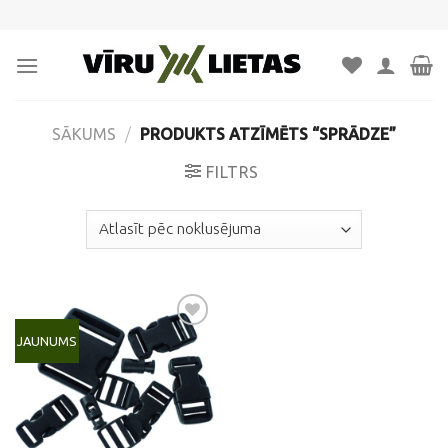
Skip
to
content
SĀKUMS
/
PRODUKTS ATZĪMĒTS “SPRĀDZE”
FILTRS
JAUNUMS
Pievienot
vēlmju
sarakstam