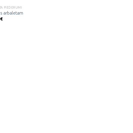
TA PIEDERUMI
as arbaletam
€