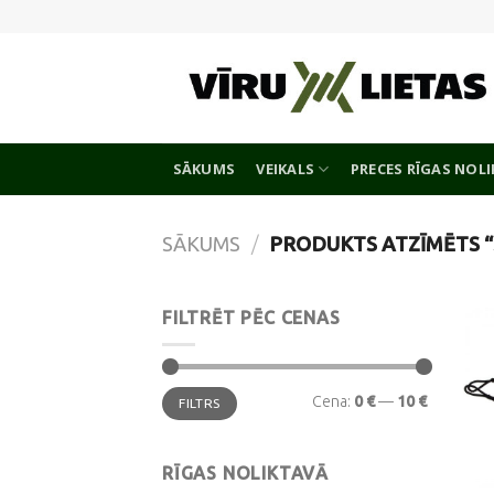
Skip
to
content
SĀKUMS
VEIKALS
PRECES RĪGAS NOL
SĀKUMS
/
PRODUKTS ATZĪMĒTS “
FILTRĒT PĒC CENAS
Min.
Maks.
Cena:
0 €
—
10 €
FILTRS
cena
cena
RĪGAS NOLIKTAVĀ