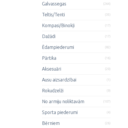
Galvassegas
(264)
Teltis/Tenti
(35)
Kompasi/Binokļi
(17)
Dažādi
(17)
Ēdampiederumi
(82)
Pārtika
(16)
Aksesuāri
(20)
Ausu aizsardzībai
(1)
Rokudzelži
(9)
No armiju noliktavām
(107)
Sporta piederumi
(4)
Bērniem
(26)