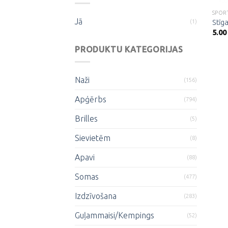
SPOR
Jā
(1)
Stīg
5.00
PRODUKTU KATEGORIJAS
Naži
(156)
Apģērbs
(794)
Brilles
(5)
Sievietēm
(8)
Apavi
(88)
Somas
(477)
Izdzīvošana
(283)
Guļammaisi/Kempings
(52)