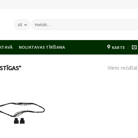
Meklēt:
IKTAVĀ
NOLIKTAVAS TĪRĪŠANA
KARTE
Viens rezultāt
STĪGAS”
Pievienot
vēlmju
sarakstam