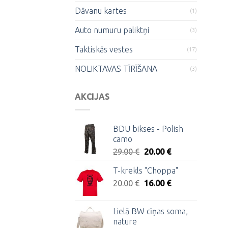
Dāvanu kartes
(1)
Auto numuru paliktņi
(3)
Taktiskās vestes
(17)
NOLIKTAVAS TĪRĪŠANA
(3)
AKCIJAS
BDU bikses - Polish
camo
Original
Current
29.00
€
20.00
€
price
price
T-krekls "Choppa"
was:
is:
Original
Current
20.00
€
29.00 €.
16.00
€
20.00 €.
price
price
was:
is:
Lielā BW cīņas soma,
20.00 €.
16.00 €.
nature