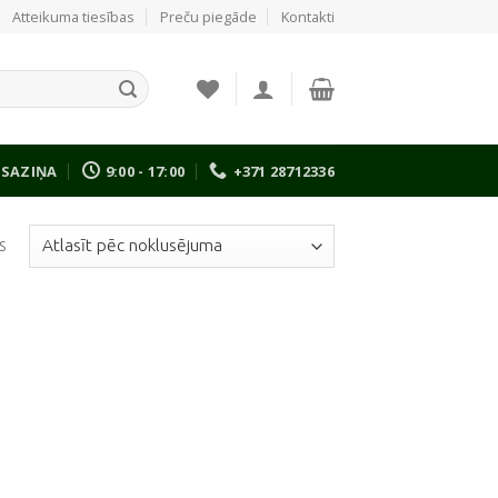
Atteikuma tiesības
Preču piegāde
Kontakti
SAZIŅA
9:00 - 17:00
+371 28712336
s