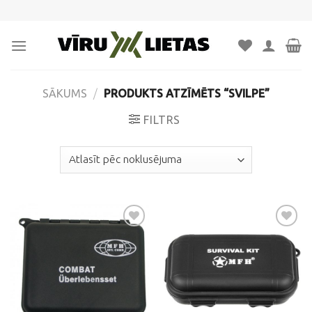
Skip
to
content
SĀKUMS
/
PRODUKTS ATZĪMĒTS “SVILPE”
FILTRS
Pievienot
Pievienot
vēlmju
vēlmju
sarakstam
sarakstam