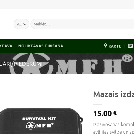
Meklēt:
IKTAVĀ
NOLIKTAVAS TĪRĪŠANA
KARTE
UĀRI/PIEDERUMI
Mazais izd
15.00
€
Pievienot
vēlmju
Izdzīvošanas komple
sarakstam
avārijas svilpe un s