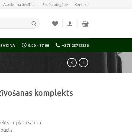
Atteikuma tiesības
Preču piegāde
Kontakti
SAZIŅA
9:00 - 17:00
+371 28712336
zīvošanas komplekts
kts ar plašu saturu:
pogulis