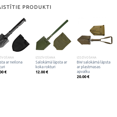
AISTĪTIE PRODUKTI
Pievienot
Pievienot
Pievienot
vēlmju
vēlmju
vēlmju
sarakstam
sarakstam
sarakstam
ZĪVOŠANA
IZDZĪVOŠANA
IZDZĪVOŠANA
sta ar neilona
Salokāmā lāpsta ar
BW salokāmā lāpsta
turi
koka rokturi
ar plastmasas
apvalku
.00
€
12.00
€
20.00
€