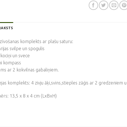
RAKSTS
zīvošanas komplekts ar plašu saturu:
rijas svilpe un spogulis
kociņi un svece
ni kompass
ms ar 2 kokvilnas gabaliņiem.
jas komplekts: 4 zivju āķi,svins,stieples zāģis ar 2 gredzeniem u
ērs: 13,5 x 8 x 4 cm (LxBxH)