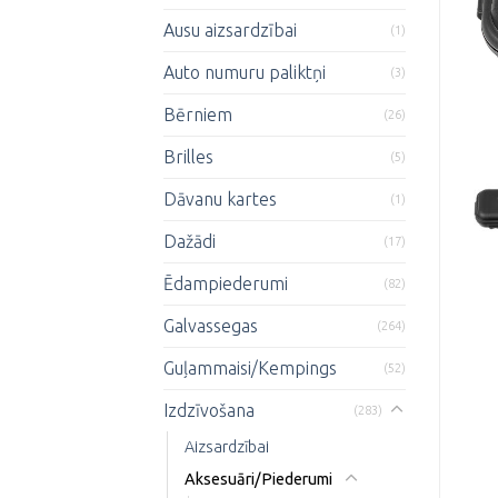
Ausu aizsardzībai
(1)
Auto numuru paliktņi
(3)
Bērniem
(26)
Brilles
(5)
Dāvanu kartes
(1)
Dažādi
(17)
Ēdampiederumi
(82)
Galvassegas
(264)
Guļammaisi/Kempings
(52)
Izdzīvošana
(283)
Aizsardzībai
Aksesuāri/Piederumi