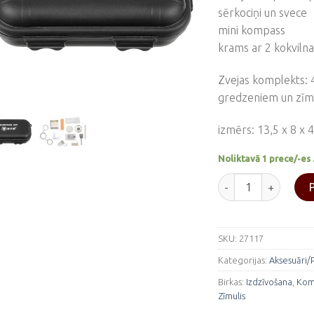
sērkociņi un svece
mini kompass
krams ar 2 kokvilna
Zvejas komplekts: 4 
gredzeniem un zīmu
izmērs: 13,5 x 8 x 
Noliktavā 1 prece/-es 
Mazais izdzīvošana
SKU:
27117
Kategorijas:
Aksesuāri/
Birkas:
Izdzīvošana
,
Kom
Zīmulis