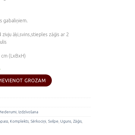
s gabaliņiem.
zivju āķi,svins,stieples zāģis ar 2
lis
4 cm (LxBxH)
.
s komplekts daudzums
PIEVIENOT GROZAM
Piederumi
,
Izdzīvošana
pass
,
Komplekts
,
Sērkociņi
,
Svilpe
,
Uguns
,
Zāģis
,