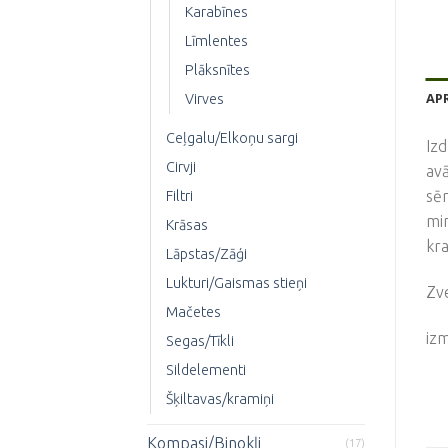
Karabīnes
Līmlentes
Plāksnītes
AP
Virves
Ceļgalu/Elkoņu sargi
Izd
Cirvji
avā
sēr
Filtri
mi
Krāsas
kra
Lāpstas/Zāģi
Lukturi/Gaismas stieņi
Zve
Mačetes
izm
Segas/Tīkli
Sildelementi
Šķiltavas/kramiņi
Kompasi/Binokļi
(17)