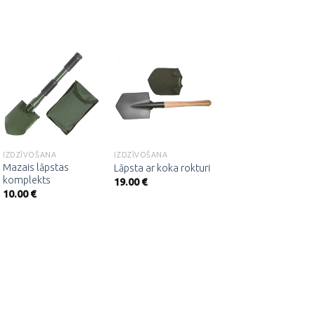
JAUNUMS!
NAV NOLIKTAV
Pievienot
Pievienot
Pievienot
vēlmju
vēlmju
vēlmju
sarakstam
sarakstam
sarakstam
IZDZĪVOŠANA
IZDZĪVOŠANA
AKSESUĀRI/PIEDERUMI
Mazais lāpstas
Kramiņš uguns
Lāpsta ar koka rokturi
komplekts
šķilšanai, Morakniv
19.00
€
10.00
€
20.90
€