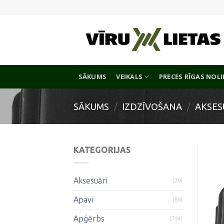
Skip
to
content
SĀKUMS
VEIKALS
PRECES RĪGAS NOL
SĀKUMS
/
IZDZĪVOŠANA
/
AKSES
KATEGORIJAS
Aksesuāri
(20)
Apavi
(88)
Apģērbs
(794)