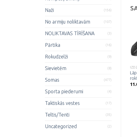
S
Naži
(156)
No armiju noliktavām
(107)
NOLIKTAVAS TĪRĪŠANA
(3)
Pārtika
(16)
Pievienot
Pievienot
vēlmju
vēlmju
Rokudzelži
sarakstam
sarakstam
(9)
Sievietēm
IZDZĪVOŠANA
IZDZĪVOŠANA
IZD
(8)
Dakts petrolejas
Lāp
PVC lāpstas apvalks
lampai
rok
6.00
€
Somas
(477)
2.50
€
11
Sporta piederumi
(4)
Taktiskās vestes
(17)
Teltis/Tenti
(35)
Uncategorized
(2)