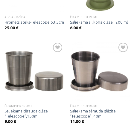
AIZSARDZĪBAI
ĒDAMPIEDERUMI
Hromēts steks-Telescope,53.5cm
Saliekama silikona glāze , 200 ml
25.00
€
6.00
€
Pievienot
Pievienot
vēlmju
vēlmju
sarakstam
sarakstam
ĒDAMPIEDERUMI
ĒDAMPIEDERUMI
Saliekama tērauda glāze
Saliekama tērauda glāzīte
“Telescope”,150ml
“Telescope” ,40ml
9.00
€
11.00
€