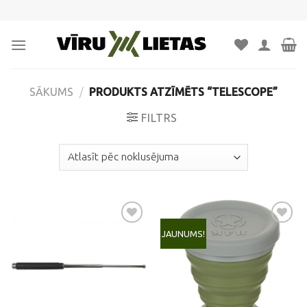
Skip
to
content
SĀKUMS
/
PRODUKTS ATZĪMĒTS “TELESCOPE”
FILTRS
JAUNUMS!
Pievienot
Pievienot
vēlmju
vēlmju
sarakstam
sarakstam