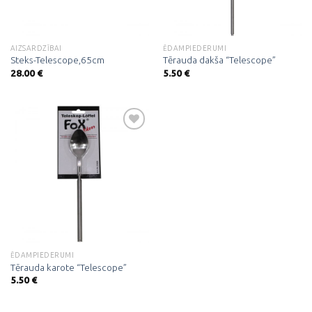
AIZSARDZĪBAI
ĒDAMPIEDERUMI
Steks-Telescope,65cm
Tērauda dakša “Telescope”
28.00
€
5.50
€
Pievienot
vēlmju
sarakstam
ĒDAMPIEDERUMI
Tērauda karote “Telescope”
5.50
€