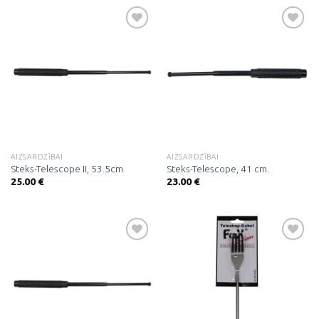
Pievienot
Pievienot
vēlmju
vēlmju
sarakstam
sarakstam
AIZSARDZĪBAI
AIZSARDZĪBAI
Steks-Telescope II, 53.5cm
Steks-Telescope, 41 cm.
25.00
€
23.00
€
Pievienot
Pievienot
vēlmju
vēlmju
sarakstam
sarakstam