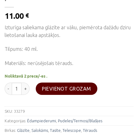
11.00
€
Izturīga saliekama glāzīte ar vāku, piemērota dažādu dziru
lietošanai lauka apstākļos.
Tilpums: 40 ml.
Materiāls: nerūsējošais tērauds.
Noliktavā 2 prece/-es .
Saliekama tērauda glāzīte "Telescope" ,40ml daudzums
PIEVIENOT GROZAM
SKU:
33279
Kategorijas:
Ēdampiederumi
,
Pudeles/Termosi/Blašķes
Birkas:
Glāzīte
,
Salokāms
,
Tasīte
,
Telescope
,
Tērauds