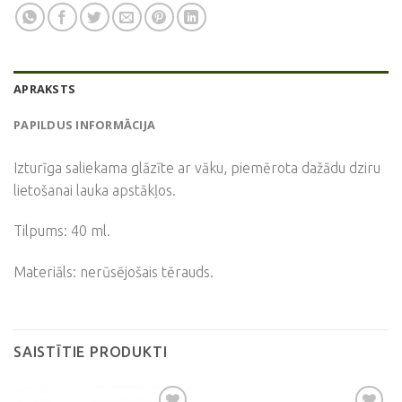
APRAKSTS
PAPILDUS INFORMĀCIJA
Izturīga saliekama glāzīte ar vāku, piemērota dažādu dziru
lietošanai lauka apstākļos.
Tilpums: 40 ml.
Materiāls: nerūsējošais tērauds.
SAISTĪTIE PRODUKTI