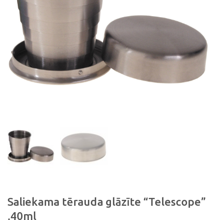
Saliekama tērauda glāzīte “Telescope”
,40ml