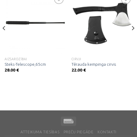
Pievienot
Pievienot
vēlmju
vēlmju
sarakstam
sarakstam
AIZSARDZĪBAI
CIRVJI
Steks-Telescope,65cm
Tērauda kempinga cirvis
28.00
€
22.00
€
ATTEIKUMA TIESĪBAS
PREČU PIEGĀDE
KONTAKTI