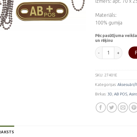
Izmērs: apt. 70 x 
Materiāls:
100% gumija
Pēc pasūtījuma veikša
un rēķinu
Asins grupas plāks
SKU:
27401E
Kategorijas:
Aksesuāri/
Birkas:
3D
,
AB POS
,
Asin
RAKSTS