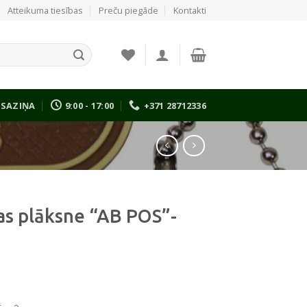
Atteikuma tiesības
Preču piegāde
Kontakti
SAZIŅA
9:00 - 17:00
+371 28712336
as plāksne “AB POS”-