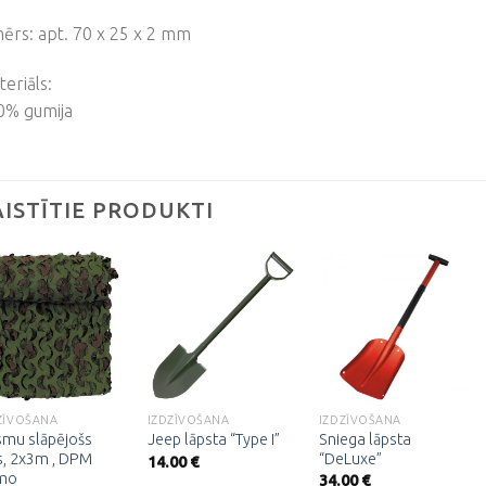
ērs: apt. 70 x 25 x 2 mm
eriāls:
0% gumija
AISTĪTIE PRODUKTI
Pievienot
Pievienot
Pievienot
vēlmju
vēlmju
vēlmju
sarakstam
sarakstam
sarakstam
ZĪVOŠANA
IZDZĪVOŠANA
IZDZĪVOŠANA
smu slāpējošs
Sniega lāpsta
Jeep lāpsta “Type I”
ls, 2x3m , DPM
“DeLuxe”
14.00
€
mo
34.00
€