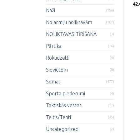
42
Naži
(156)
No armiju noliktavām
(107)
NOLIKTAVAS TĪRĪŠANA
(3)
Pārtika
(16)
Rokudzelži
(9)
Sievietēm
(8)
Somas
(477)
Sporta piederumi
(4)
Taktiskās vestes
(17)
Teltis/Tenti
(35)
Uncategorized
(2)