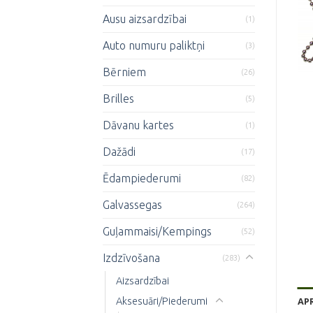
Ausu aizsardzībai
(1)
Auto numuru paliktņi
(3)
Bērniem
(26)
Brilles
(5)
Dāvanu kartes
(1)
Dažādi
(17)
Ēdampiederumi
(82)
Galvassegas
(264)
Guļammaisi/Kempings
(52)
Izdzīvošana
(283)
Aizsardzībai
AP
Aksesuāri/Piederumi