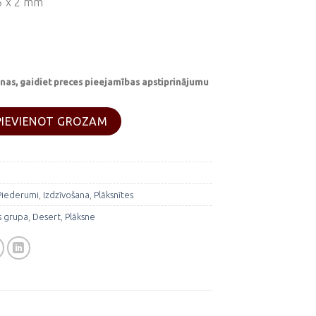
25 x 2 mm
nas, gaidiet preces pieejamības apstiprinājumu
ne "AB POS"-Desert daudzums
PIEVIENOT GROZAM
Piederumi
,
Izdzīvošana
,
Plāksnītes
s grupa
,
Desert
,
Plāksne