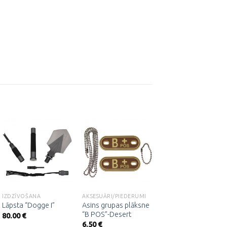
Pievienot
Pievienot
Pievienot
vēlmju
vēlmju
vēlmju
sarakstam
sarakstam
sarakstam
IZDZĪVOŠANA
AKSESUĀRI/PIEDERUMI
IZDZĪVOŠANA
Asins grupas plāksne
Melns LED lukturis,
Lāpsta “Dogge I”
“B POS”-Desert
cm
80.00
€
6.50
€
14.00
€