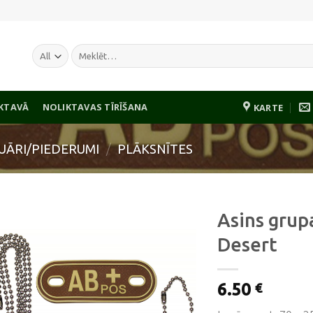
Meklēt:
IKTAVĀ
NOLIKTAVAS TĪRĪŠANA
KARTE
UĀRI/PIEDERUMI
/
PLĀKSNĪTES
Asins grup
Desert
Pievienot
6.50
vēlmju
€
sarakstam