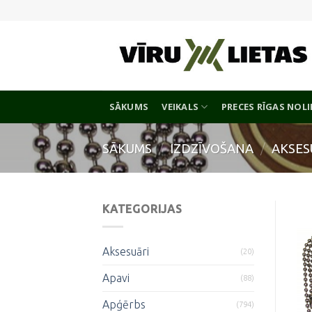
Skip
to
content
SĀKUMS
VEIKALS
PRECES RĪGAS NOL
SĀKUMS
/
IZDZĪVOŠANA
/
AKSES
KATEGORIJAS
Aksesuāri
(20)
Apavi
(88)
Apģērbs
(794)