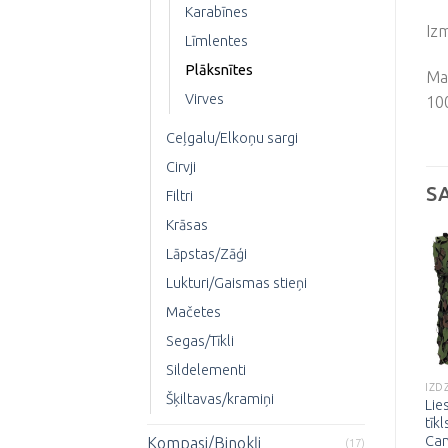
Karabīnes
Izm
Līmlentes
Plāksnītes
Mat
Virves
10
Ceļgalu/Elkoņu sargi
Cirvji
S
Filtri
Krāsas
Lāpstas/Zāģi
Lukturi/Gaismas stieņi
Mačetes
Pievienot
Pievienot
vēlmju
vēlmju
Segas/Tīkli
sarakstam
sarakstam
Sildelementi
APAVI
AKSESUĀRI/PIEDERUMI
IZD
Šķiltavas/kramiņi
Haki “Speed Lace”
Asins grupas plāksne
Lie
tuksneša zābaki
“O NEG”-Desert
tīk
Ca
Kompasi/Binokļi
78.00
€
6.50
€
(17)