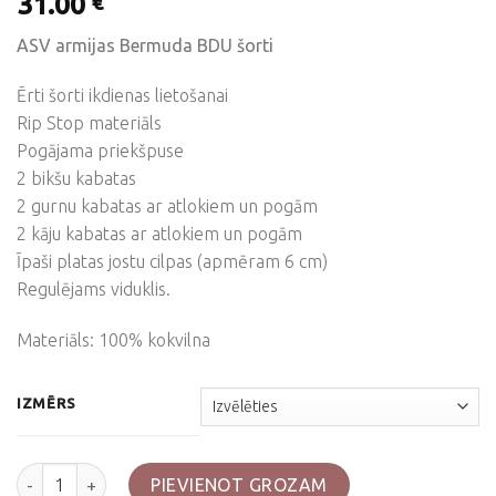
31.00
€
ASV armijas Bermuda BDU šorti
Ērti šorti ikdienas lietošanai
Rip Stop materiāls
Pogājama priekšpuse
2 bikšu kabatas
2 gurnu kabatas ar atlokiem un pogām
2 kāju kabatas ar atlokiem un pogām
Īpaši platas jostu cilpas (apmēram 6 cm)
Regulējams viduklis.
Materiāls: 100% kokvilna
IZMĒRS
Bermuda šorti, BDU, Tiger stripe daudzums
PIEVIENOT GROZAM