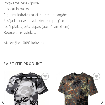
Pogājama priekšpuse
2 bikšu kabatas
2 gurnu kabatas ar atlokiem un pogām
2 kāju kabatas ar atlokiem un pogām
Īpaši platas jostu cilpas (apmēram 6 cm)
Regulējams viduklis.
Materiāls: 100% kokvilna
SAISTĪTIE PRODUKTI
Pievienot
Pievienot
vēlmju
vēlmju
sarakstam
sarakstam