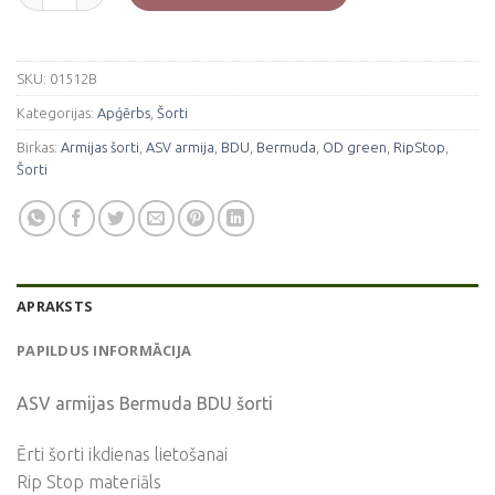
SKU:
01512B
Kategorijas:
Apģērbs
,
Šorti
Birkas:
Armijas šorti
,
ASV armija
,
BDU
,
Bermuda
,
OD green
,
RipStop
,
Šorti
APRAKSTS
PAPILDUS INFORMĀCIJA
ASV armijas Bermuda BDU šorti
Ērti šorti ikdienas lietošanai
Rip Stop materiāls