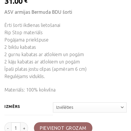
31.00
€
ASV armijas Bermuda BDU šorti
Ērti šorti ikdienas lietošanai
Rip Stop materiāls
Pogājama priekšpuse
2 bikšu kabatas
2 gurnu kabatas ar atlokiem un pogām
2 kāju kabatas ar atlokiem un pogām
Īpaši platas jostu cilpas (apmēram 6 cm)
Regulējams viduklis.
Materiāls: 100% kokvilna
IZMĒRS
Zaļi šorti, BDU daudzums
PIEVIENOT GROZAM