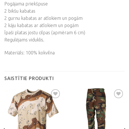
Pogājama priekšpuse
2 bikšu kabatas
2 gurnu kabatas ar atlokiem un pogām
2 kāju kabatas ar atlokiem un pogām
Īpaši platas jostu cilpas (apmēram 6 cm)
Regulējams viduklis.
Materiāls: 100% kokvilna
SAISTĪTIE PRODUKTI
Pievienot
Pievienot
vēlmju
vēlmju
sarakstam
sarakstam