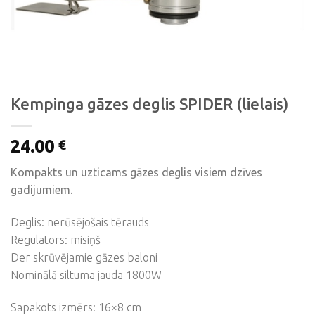
Kempinga gāzes deglis SPIDER (lielais)
24.00
€
Kompakts un uzticams gāzes deglis visiem dzīves
gadijumiem.
Deglis: nerūsējošais tērauds
Regulators: misiņš
Der skrūvējamie gāzes baloni
Nominālā siltuma jauda 1800W
Sapakots izmērs: 16×8 cm