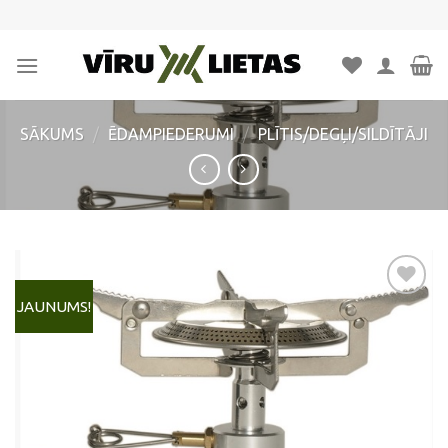
Skip
to
content
SĀKUMS
/
ĒDAMPIEDERUMI
/
PLĪTIS/DEGĻI/SILDĪTĀJI
JAUNUMS!
Pievienot
vēlmju
sarakstam