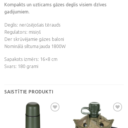
Kompakts un uzticams gāzes deglis visiem dzīves
gadijumiem.
Deglis: nerūsējošais tērauds
Regulators: misiņš
Der skrūvējamie gāzes baloni
Nominālā siltuma jauda 1800W
Sapakots izmērs: 16×8 cm
Svars: 180 grami
SAISTĪTIE PRODUKTI
Pievienot
Pievienot