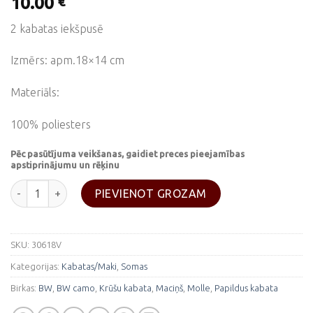
10.00
€
2 kabatas iekšpusē
Izmērs: apm.18×14 cm
Materiāls:
100% poliesters
Pēc pasūtījuma veikšanas, gaidiet preces pieejamības
apstiprinājumu un rēķinu
Krūšu kabata "Molle" -BW camo daudzums
PIEVIENOT GROZAM
SKU:
30618V
Kategorijas:
Kabatas/Maki
,
Somas
Birkas:
BW
,
BW camo
,
Krūšu kabata
,
Maciņš
,
Molle
,
Papildus kabata