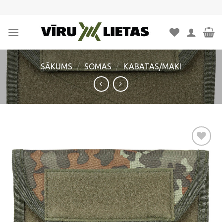
Skip
to
content
SĀKUMS
/
SOMAS
/
KABATAS/MAKI
Pievienot
vēlmju
sarakstam