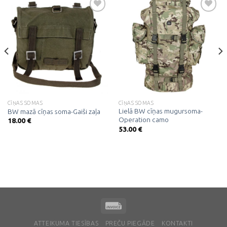
Pievienot
Pievienot
vēlmju
vēlmju
sarakstam
sarakstam
CĪŅAS SOMAS
CĪŅAS SOMAS
Lielā BW cīņas mugursoma-
BW mazā cīņas soma-Gaiši zaļa
Operation camo
18.00
€
53.00
€
ATTEIKUMA TIESĪBAS
PREČU PIEGĀDE
KONTAKTI