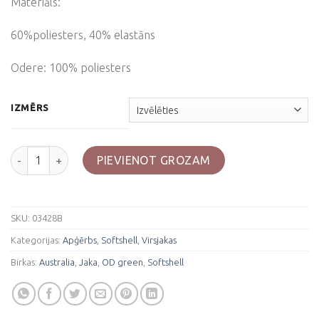
Materiāls:
60%poliesters, 40% elastāns
Odere: 100% poliesters
IZMĒRS
Zaļa softshell jaka "Australia" daudzums
PIEVIENOT GROZAM
SKU:
03428B
Kategorijas:
Apģērbs
,
Softshell
,
Virsjakas
Birkas:
Australia
,
Jaka
,
OD green
,
Softshell