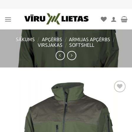
Skip
to
content
SĀKUMS
/
APĢĒRBS
/
ARMIJAS APĢĒRBS
/
VIRSJAKAS
/
SOFTSHELL
Pievienot
vēlmju
sarakstam