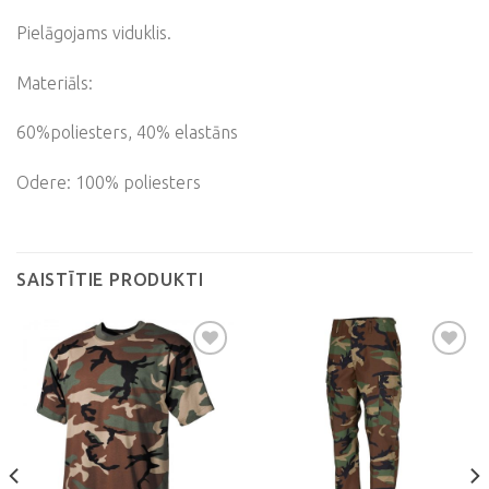
Pielāgojams viduklis.
Materiāls:
60%poliesters, 40% elastāns
Odere: 100% poliesters
SAISTĪTIE PRODUKTI
Pievienot
Pievienot
vēlmju
vēlmju
sarakstam
sarakstam