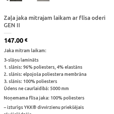
Zaļa jaka mitrajam laikam ar flīsa oderi
GEN II
147.00
€
Jaka mitram laikam:
3-slāņu lamināts
1. slānis: 96% poliesters, 4% elastāns
2. slānis: elpojoša poliestera membrāna
3. slānis: 100% poliesters
Ūdens ne caurlaidībā: 5000 mm
Noņemama flīsa jaka: 100% poliesters
– izturīgs YKK® divvirzienu priekšējais