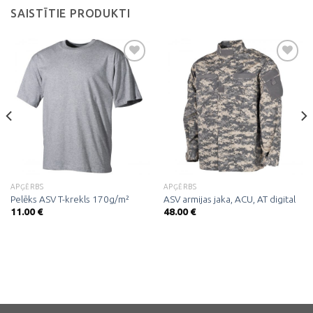
SAISTĪTIE PRODUKTI
Pievienot
Pievienot
vēlmju
vēlmju
sarakstam
sarakstam
APĢĒRBS
APĢĒRBS
Pelēks ASV T-krekls 170g/m²
ASV armijas jaka, ACU, AT digital
11.00
€
48.00
€