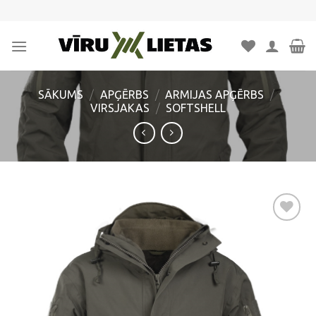
Skip
to
content
SĀKUMS
/
APĢĒRBS
/
ARMIJAS APĢĒRBS
/
VIRSJAKAS
/
SOFTSHELL
Pievienot
vēlmju
sarakstam