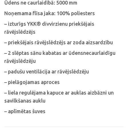
Ūdens ne caurlaidībā: 5000 mm
Noņemama flīsa jaka: 100% poliesters
– izturīgs YKK® divvirzienu priekšējais
rāvējslēdzējs
– priekšējais rāvējslēdzējs ar zoda aizsardzību
– 2 slēptas sānu kabatas ar ūdensnecaurlaidīgu
rāvējslēdzēju
– padušu ventilācija ar rāvējslēdzēju
– pielāgojamas aproces
– liela regulējama kapuce ar auklas aizbāzni un
savilkšanas auklu
– aplīmētas šuves