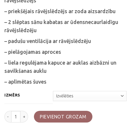
rāvējslēdzējs
– priekšējais rāvējslēdzējs ar zoda aizsardzību
– 2 slēptas sānu kabatas ar ūdensnecaurlaidīgu
rāvējslēdzēju
– padušu ventilācija ar rāvējslēdzēju
– pielāgojamas aproces
– liela regulējama kapuce ar auklas aizbāzni un
savilkšanas auklu
– aplīmētas šuves
IZMĒRS
Zaļa jaka mitrajam laikam ar flīsa oderi GEN II daudzums
PIEVIENOT GROZAM