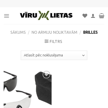
Skip
to
content
SĀKUMS
/
NO ARMIJU NOLIKTAVĀM
/
BRILLES
FILTRS
Pievienot
vēlmju
sarakstam