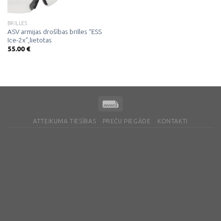
BRILLES
ASV armijas drošības brilles “ESS
Ice-2x”,lietotas
55.00
€
ATTEIKUMA TIESĪBAS
PREČU PIEGĀDE
KONTAKTI