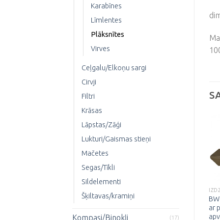
Karabīnes
di
Līmlentes
Plāksnītes
Mat
Virves
10
Ceļgalu/Elkoņu sargi
Cirvji
S
Filtri
Krāsas
Lāpstas/Zāģi
Lukturi/Gaismas stieņi
Mačetes
Pievienot
Pievienot
vēlmju
vēlmju
Segas/Tīkli
sarakstam
sarakstam
Sildelementi
IZDZĪVOŠANA
IZDZĪVOŠANA
IZD
Šķiltavas/kramiņi
Mazais lāpstas
BW 
Jeep lāpsta “Type II”
komplekts
ar 
16.00
€
apv
Kompasi/Binokļi
10.00
€
(17)