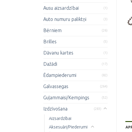
Ausu aizsardzībai
(1)
Auto numuru paliktņi
(3)
Bērniem
(26)
Brilles
(5)
Dāvanu kartes
(1)
Dažādi
(17)
Ēdampiederumi
(82)
Galvassegas
(264)
Guļammaisi/Kempings
(52)
Izdzīvošana
(283)
Aizsardzībai
AP
Aksesuāri/Piederumi