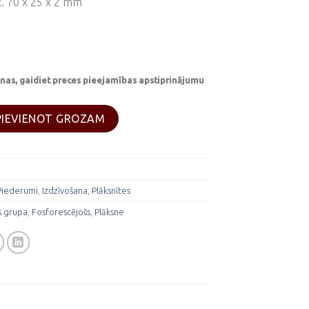
. 70 x 25 x 2 mm
nas, gaidiet preces pieejamības apstiprinājumu
s grupas plāksne "AB POS" daudzums
PIEVIENOT GROZAM
Piederumi
,
Izdzīvošana
,
Plāksnītes
s grupa
,
Fosforescējošs
,
Plāksne