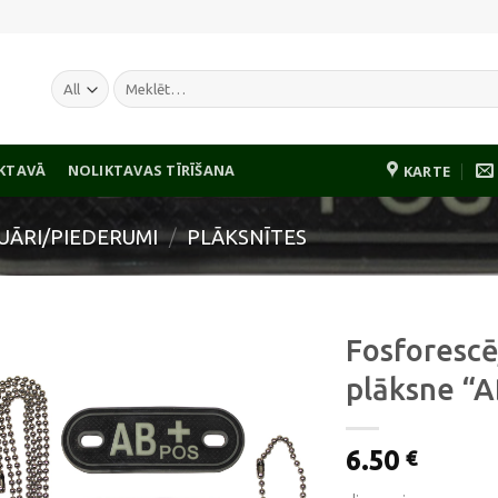
Meklēt:
IKTAVĀ
NOLIKTAVAS TĪRĪŠANA
KARTE
UĀRI/PIEDERUMI
/
PLĀKSNĪTES
Fosforescē
plāksne “
Pievienot
6.50
vēlmju
€
sarakstam