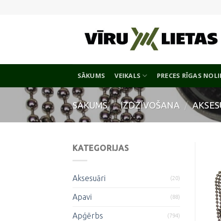
Skip
to
content
SĀKUMS
VEIKALS
PRECES RĪGAS NOL
SĀKUMS
/
IZDZĪVOŠANA
/
AKSES
KATEGORIJAS
Aksesuāri
(20)
Apavi
(88)
Apģērbs
(794)