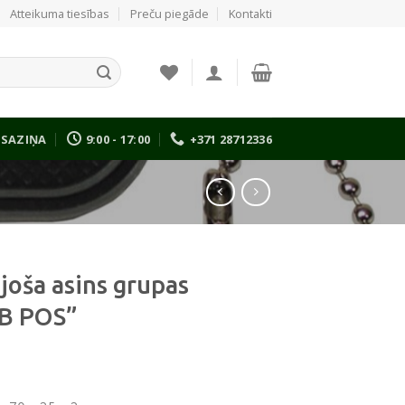
Atteikuma tiesības
Preču piegāde
Kontakti
SAZIŅA
9:00 - 17:00
+371 28712336
joša asins grupas
AB POS”