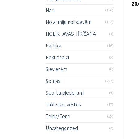
20
Naži
(156)
No armiju noliktavām
(107)
NOLIKTAVAS TĪRĪŠANA
(3)
Pārtika
(16)
Rokudzelži
(9)
Sievietēm
(8)
Somas
(477)
Sporta piederumi
(4)
Taktiskās vestes
(17)
Teltis/Tenti
(35)
Uncategorized
(2)