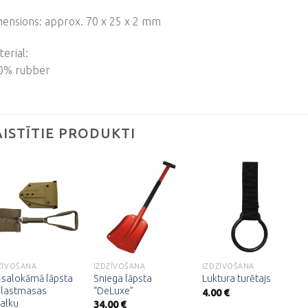
mensions: approx. 70 x 25 x 2 mm
erial:
0% rubber
AISTĪTIE PRODUKTI
Pievienot
Pievienot
Pievienot
vēlmju
vēlmju
vēlmju
sarakstam
sarakstam
sarakstam
ZĪVOŠANA
IZDZĪVOŠANA
IZDZĪVOŠANA
salokāmā lāpsta
Sniega lāpsta
Luktura turētajs
plastmasas
“DeLuxe”
4.00
€
alku
34.00
€