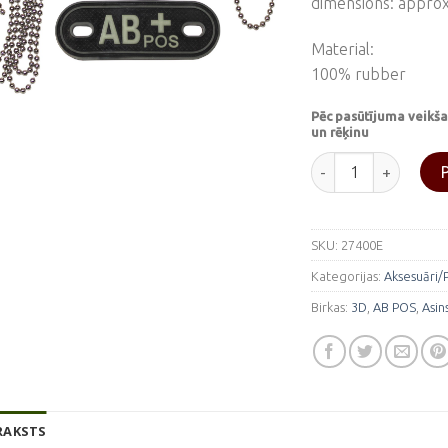
dimensions: approx
Material:
100% rubber
Pēc pasūtījuma veikša
un rēķinu
Fosforescējoša asin
SKU:
27400E
Kategorijas:
Aksesuāri/
Birkas:
3D
,
AB POS
,
Asin
RAKSTS