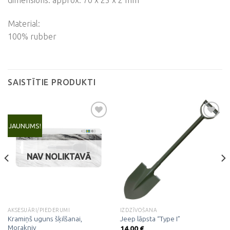
dimensions: approx. 70 x 25 x 2 mm
Material:
100% rubber
SAISTĪTIE PRODUKTI
JAUNUMS!
Pievienot
Pievienot
vēlmju
vēlmju
NAV NOLIKTAVĀ
sarakstam
sarakstam
AKSESUĀRI/PIEDERUMI
IZDZĪVOŠANA
Kramiņš uguns šķilšanai,
Jeep lāpsta “Type I”
Morakniv
14.00
€