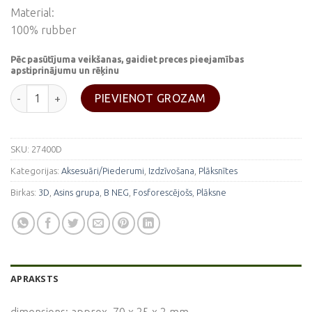
Material:
100% rubber
Pēc pasūtījuma veikšanas, gaidiet preces pieejamības
apstiprinājumu un rēķinu
Fosforescējoša asins grupas plāksne "B NEG" daudzums
PIEVIENOT GROZAM
SKU:
27400D
Kategorijas:
Aksesuāri/Piederumi
,
Izdzīvošana
,
Plāksnītes
Birkas:
3D
,
Asins grupa
,
B NEG
,
Fosforescējošs
,
Plāksne
APRAKSTS